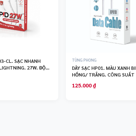
TÙNG PHONG
03-CL. SẠC NHANH
LIGHTNING. 27W. ĐỘ
DÂY SẠC HP01. MÀU XANH B
HỒNG/ TRẮNG. CÔNG SUẤT 
THƯƠNG HIỆU HI TP
125.000 ₫