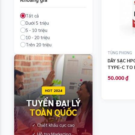
Tất cả
Dưới 5 triệu
5 - 10 triệu
10 - 20 triệu
Trên 20 triệu
TÙNG PHONG
DÂY SẠC HP
TYPE-C TO 
DÀI 1M2
50.000 ₫
HOT 2024
TUYỂN ĐẠI LÝ
TOÀN QUỐC
✓ Chiết khấu cực cao
✓ Hỗ trợ Marketing