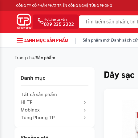
CÔNG TY CỔ PHẦN PHÁT TRIỂN CÔNG NGHỆ TÙNG PHONG
Hotline tư vấn
039 235 2222
|
Sản phẩm mới
Danh sách cử
DANH MỤC SẢN PHẨM
Trang chủ
Sản phẩm
/
Dây sạc
Danh mục
Tất cả sản phẩm
›
Hi TP
›
Mobinex
›
Tùng Phong TP
Khoảng giá