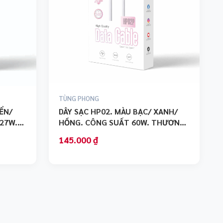
TÙNG PHONG
IỂN/
DÂY SẠC HP02. MÀU BẠC/ XANH/
27W.
HỒNG. CÔNG SUẤT 60W. THƯƠNG
HIỆU HI TP
145.000 ₫