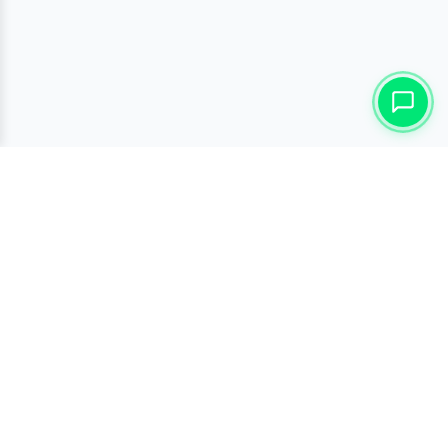
ĐĂNG KÝ NHẬN TIN
Đừng bỏ lỡ hàng ngàn sản phẩm và chương trình siêu hấp
dẫn
ĐĂNG KÝ