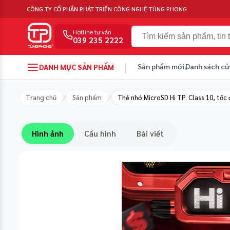
CÔNG TY CỔ PHẦN PHÁT TRIỂN CÔNG NGHỆ TÙNG PHONG
Hotline tư vấn
039 235 2222
|
Sản phẩm mới
Danh sách cử
DANH MỤC SẢN PHẨM
Trang chủ
/
Sản phẩm
/
Thẻ nhớ MicroSD Hi TP. Class 10, tốc
Hình ảnh
Cấu hình
Bài viết